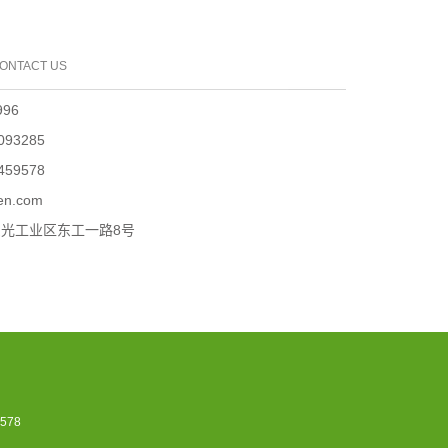
ONTACT US
96
093285
459578
en.com
光工业区东工一路8号
578