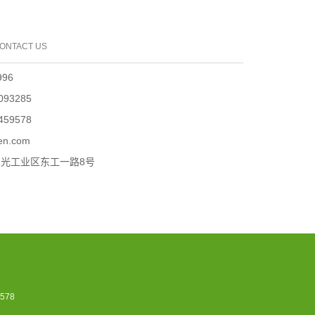
ONTACT US
96
093285
459578
en.com
光工业区东工一路8号
578